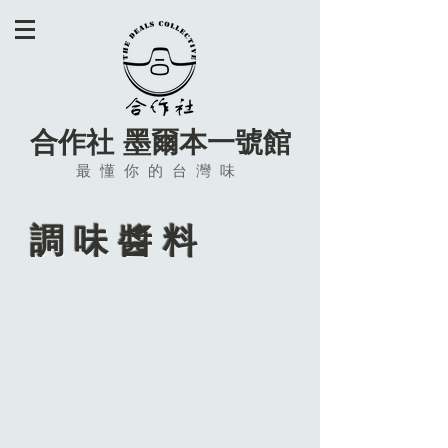
合作社 墨爾本一號館
最懂你的台灣味
調味醬料
真好家胡椒鹽粉(鹹酥雞專用)
老四川麻辣豆腐